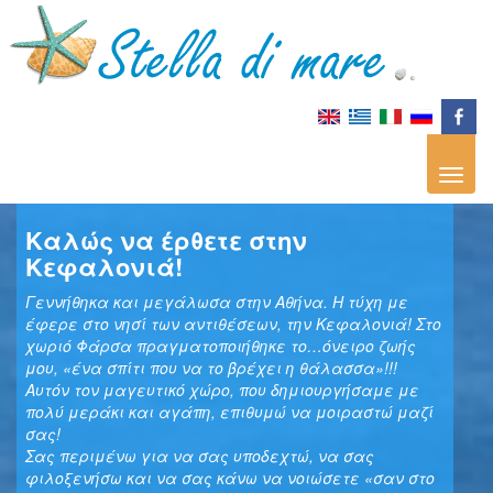
Καλώς να έρθετε στην
Κεφαλονιά!
Γεννήθηκα και μεγάλωσα στην Αθήνα. Η τύχη με
έφερε στο νησί των αντιθέσεων, την Κεφαλονιά! Στο
χωριό Φάρσα πραγματοποιήθηκε το…όνειρο ζωής
μου, «ένα σπίτι που να το βρέχει η θάλασσα»!!!
Αυτόν τον μαγευτικό χώρο, που δημιουργήσαμε με
πολύ μεράκι και αγάπη, επιθυμώ να μοιραστώ μαζί
σας!
Σας περιμένω για να σας υποδεχτώ, να σας
φιλοξενήσω και να σας κάνω να νοιώσετε «σαν στο