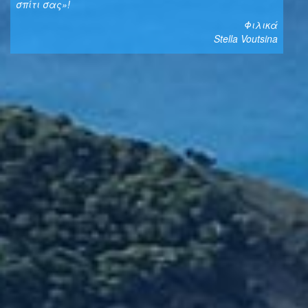
σπίτι σας»!
Φιλικά
Stella Voutsina